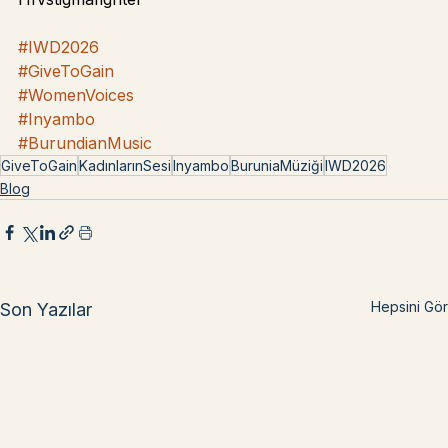
Barış,
HIVstigmafighter
#IWD2026
#GiveToGain
#WomenVoices
#Inyambo
#BurundianMusic
GiveToGain
KadınlarınSesi
Inyambo
BuruniaMüziği
IWD2026
Blog
Hepsini Gör
Son Yazılar