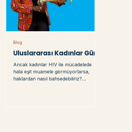
Blog
Uluslararası Kadınlar Günü
Ancak kadınlar HIV ile mücadelede
hala eşit muamele görmüyorlarsa,
haklardan nasıl bahsedebiliriz?
Cinsiyete dayalı şiddet hala pek çok
kişiyi susturmaya devam ederken,
adaletten nasıl bahsedebiliriz? Dünya
çapında HIV ile yaşayanların
yarısından fazlasını kadınlar
oluşturmasına rağmen, kadınlar için