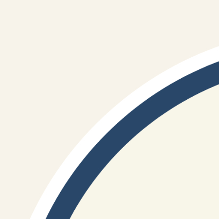
önleme araçları hala ulaşılamazken,
eylemden nasıl bahsedebiliriz?