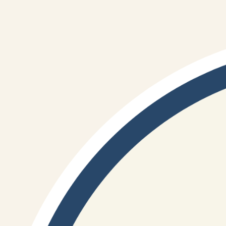
önleme araçları hala ulaşılamazken,
eylemden nasıl bahsedebiliriz?