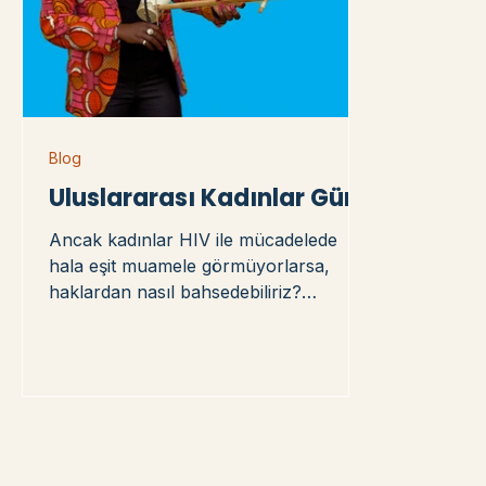
Blog
Uluslararası Kadınlar Günü
Ancak kadınlar HIV ile mücadelede
hala eşit muamele görmüyorlarsa,
haklardan nasıl bahsedebiliriz?
Cinsiyete dayalı şiddet hala pek çok
kişiyi susturmaya devam ederken,
adaletten nasıl bahsedebiliriz? Dünya
çapında HIV ile yaşayanların
yarısından fazlasını kadınlar
oluşturmasına rağmen, kadınlar için