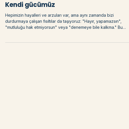
Blog
Kendi gücümüz
Hepimizin hayalleri ve arzuları var, ama aynı zamanda bizi
durdurmaya çalışan fısıltılar da taşıyoruz: "Hayır, yapamazsın",
"mutluluğu hak etmiyorsun" veya "denemeye bile kalkma." Bu
sesler bizim seslerimiz değil. Bunlar korku. Ve biz sessiz
kaldığımızda korku büyür.